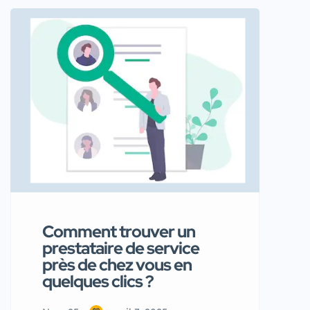
peut vite devenir un casse-tête.
Heureusement, des plateformes
comme Annoncify.com simplifient
cette démarche. Voici 5 conseils
essentiels pour choisir un
professionnel fiable et adapté à
vos besoins. 1. Comparez les prix
et les services Tous les prestataires
ne […]
Comment trouver un
prestataire de service
près de chez vous en
quelques clics ?