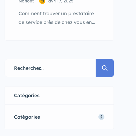
Nono85
avril 7, 2025
Comment trouver un prestataire
de service près de chez vous en
quelques clics ? Besoin d’un
service à domicile ? Découvrez
comment trouver facilement un
prestataire près de chez vous
grâce à Annoncify, la plateforme
française spécialisée dans les
annonces de services locaux.
Trouver un prestataire local : le
Catégories
casse-tête du quotidien ? Que ce
[…]
Catégories
2